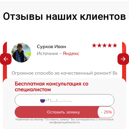
Отзывы наших клиентов
Сурков Иван
Нужна консультация?
Источник –
Яндекс
Закажите бесплатную консультацию
Огромное спасибо за качественный ремонт! Вы нас
Бесплатная консультация со
специалистом
Оставить заявку
Нажимая на кнопку "Оставить заявку" Вы соглашаетесь c
политикой
конфиденциальности