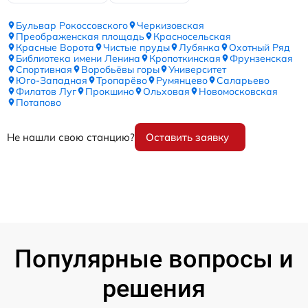
Бульвар Рокоссовского
Черкизовская
Преображенская площадь
Красносельская
Красные Ворота
Чистые пруды
Лубянка
Охотный Ряд
Библиотека имени Ленина
Кропоткинская
Фрунзенская
Спортивная
Воробьёвы горы
Университет
Юго-Западная
Тропарёво
Румянцево
Саларьево
Филатов Луг
Прокшино
Ольховая
Новомосковская
Потапово
Не нашли свою станцию?
Оставить заявку
Популярные вопросы и
решения