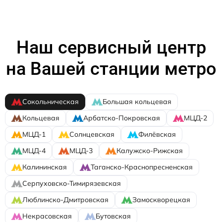
Наш сервисный центр
на Вашей станции метро
Сокольническая
Большая кольцевая
Кольцевая
Арбатско-Покровская
МЦД-2
МЦД-1
Солнцевская
Филёвская
МЦД-4
МЦД-3
Калужско-Рижская
Калининская
Таганско-Краснопресненская
Серпуховско-Тимирязевская
Люблинско-Дмитровская
Замоскворецкая
Некрасовская
Бутовская